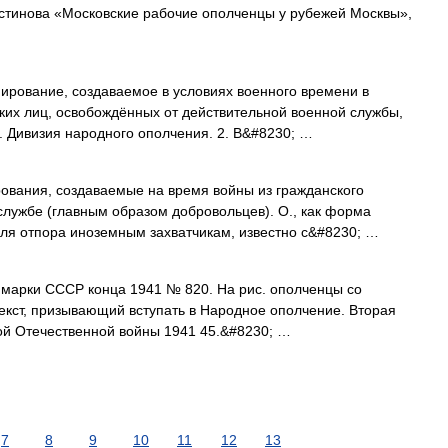
стинова «Московские рабочие ополченцы у рубежей Москвы»,
мирование, создаваемое в условиях военного времени в
ких лиц, освобождённых от действительной военной службы,
о. Дивизия народного ополчения. 2. В&#8230; …
ия, создаваемые на время войны из гражданского
службе (главным образом добровольцев). О., как форма
ля отпора иноземным захватчикам, известно с&#8230; …
арки СССР конца 1941 № 820. На рис. ополченцы со
текст, призывающий вступать в Народное ополчение. Вторая
ой Отечественной войны 1941 45.&#8230; …
7
8
9
10
11
12
13