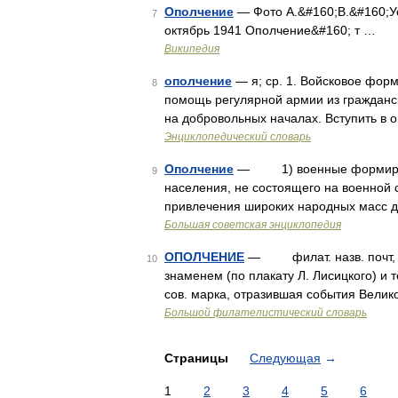
Ополчение
— Фото А.&#160;В.&#160;У
7
октябрь 1941 Ополчение&#160; т …
Википедия
ополчение
— я; ср. 1. Войсковое фор
8
помощь регулярной армии из гражданс
на добровольных началах. Вступить в 
Энциклопедический словарь
Ополчение
— 1) военные формирован
9
населения, не состоящего на военной 
привлечения широких народных масс д
Большая советская энциклопедия
ОПОЛЧЕНИЕ
— филат. назв. почт, м
10
знаменем (по плакату Л. Лисицкого) и 
сов. марка, отразившая события Велик
Большой филателистический словарь
Страницы
Следующая
→
1
2
3
4
5
6