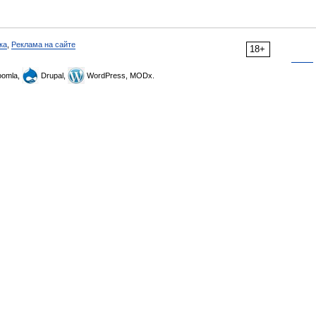
ка
,
Реклама на сайте
18+
omla,
Drupal,
WordPress, MODx.