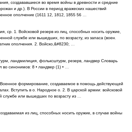
ия, создававшиеся во время войны в древности и средние
горожан и др.). В России в период вражеских нашествий
твенное ополчение (1611 12, 1812, 1855 56 …
 ср. 1. Войсковой резерв из лиц, способных носить оружие,
енной службе или вышедших, по возрасту, из запаса (воен.
атник ополчения. 2. Войско,&#8230; …
урм, ландмилиция, фольксштурм, резерв, ландвер Словарь
 во синонимов: 8 • ландвер (1) • …
 Военное формирование, создаваемое в помощь действующей
ах. Вступить в о. Народное о. 2. В царской армии: войсковой
ой службе или вышедших по возрасту из …
оздаваемая из лиц, способных носить оружие, в случае войны