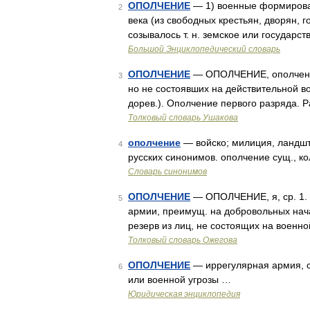
ОПОЛЧЕНИЕ
— 1) военные формирован
2
века (из свободных крестьян, дворян, 
созывалось т. н. земское или государс
Большой Энциклопедический словарь
ОПОЛЧЕНИЕ
— ОПОЛЧЕНИЕ, ополчения,
3
но не состоявших на действительной во
дорев.). Ополчение первого разряда. Р
Толковый словарь Ушакова
ополчение
— войско; милиция, ландшт
4
русских синонимов. ополчение сущ., кол
Словарь синонимов
ОПОЛЧЕНИЕ
— ОПОЛЧЕНИЕ, я, ср. 1.
5
армии, преимущ. на добровольных начал
резерв из лиц, не состоящих на военн
Толковый словарь Ожегова
ОПОЛЧЕНИЕ
— иррегулярная армия, с
6
или военной угрозы …
Юридическая энциклопедия